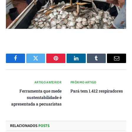
Facebook
Twitter
Pinterest
O
Tumblr
E-
LinkedIn
mail
ARTIGO ANTERIOR
PRÓXIMO ARTIGO
Ferramenta que mede
Pará tem 1.412 respiradores
sustentabilidade é
apresentada a pecuaristas
RELACIONADOS
POSTS