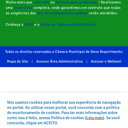
Muito mais que
criar site
ou
sistema para prefeituras
! Realizamos
uma
assessoria
completa, onde garantimos em contrato que todas
as exigências das
leis de transparência pública
serão atendidas.
Conheça o
PNTP
e o
Radar da Transparência Pública
Todos os direitos reservados a Câmara Municipal de Novo Repartimento.
Mapa do Site
Acessar Área Administrativa
Acessar o Webmail
Nós usamos cookies para melhorar sua experiência de navegação
no portal. Ao utilizar nosso portal, você concorda com a política
de monitoramento de cookies. Para ter mais informações sobre
como isso é feito, acesse Política de cookies (
Leia mais
). Se você
concorda, clique em ACEITO.