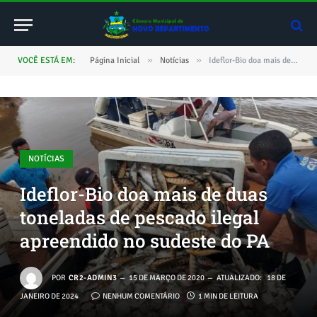
»
»
VOCÊ ESTÁ EM:
Página Inicial
Notícias
Ideflor-Bio doa mais de duas toneladas de pescado ilegal apreendido no sudeste do PA
NOTÍCIAS
Ideflor-Bio doa mais de duas
toneladas de pescado ilegal
apreendido no sudeste do PA
POR
CR2-ADMIN3
15 DE MARÇO DE 2020
ATUALIZADO:
18 DE
JANEIRO DE 2024
NENHUM COMENTÁRIO
1 MIN DE LEITURA