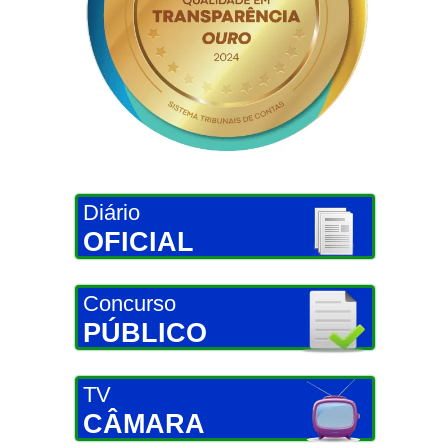
Diário
OFICIAL
Concurso
PÚBLICO
TV
CÂMARA