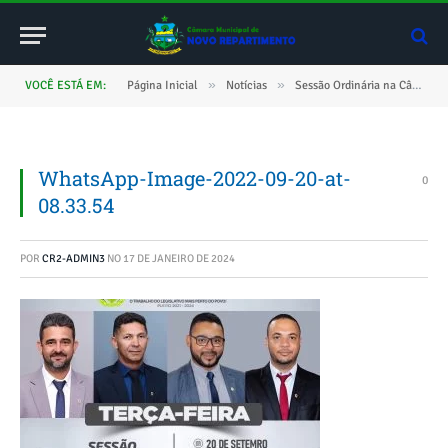
»
»
VOCÊ ESTÁ EM:
Página Inicial
Notícias
Sessão Ordinária na Câmara de Novo Repartimento
WhatsApp-Image-2022-09-20-at-
0
08.33.54
POR
CR2-ADMIN3
NO
17 DE JANEIRO DE 2024