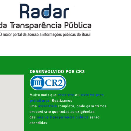
DESENVOLVIDO POR CR2
Muito mais que
criar site
ou
sistema para
prefeituras
! Realizamos
uma
assessoria
completa, onde garantimos
em contrato que todas as exigências
das
leis de transparência pública
serão
atendidas.