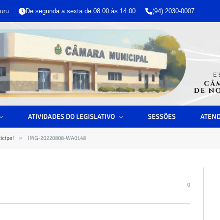
uru
De segunda a sexta de 08:00 às 14:00
(94) 2030-0007
ATIVIDADES DO LEGISLATIVO
SESSÕES
ATEN
»
icipe!
IMG-20220808-WA0148
0