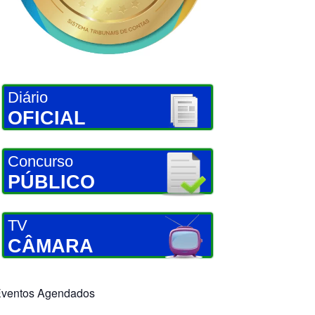
Diário
OFICIAL
Concurso
PÚBLICO
TV
CÂMARA
ventos Agendados