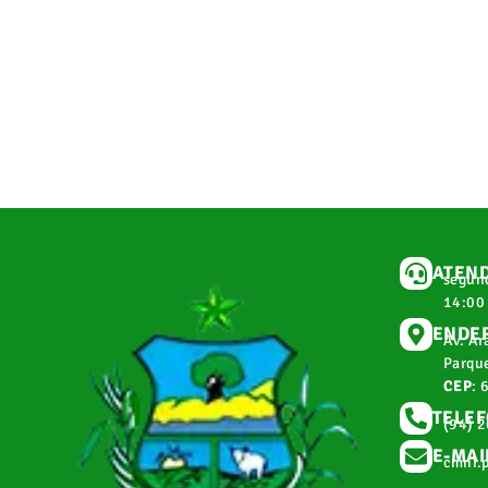
ATEN
segund
14:00
ENDE
Av. Ar
Parque
CEP
: 
TELE
(94) 
E-MAI
cmnr.