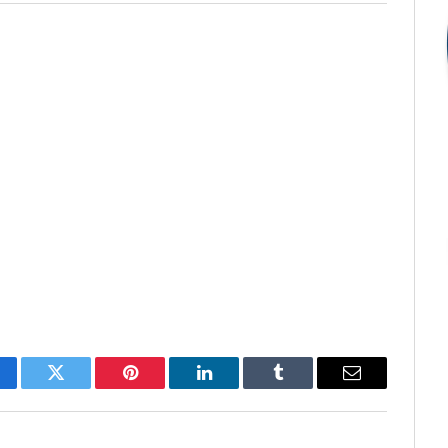
cebook
Twitter
Pinterest
O
Tumblr
E-
LinkedIn
mail