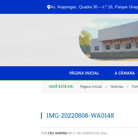
Av. Arapongas, Quadra 30 – n.º 16, Parque Uirap
PÁGINA INICIAL
A CÂMARA
»
»
VOCÊ ESTÁ EM:
Página Inicial
Notícias
Part
IMG-20220808-WA0148
POR
CR2-ADMIN3
NO
17 DE JANEIRO DE 2024