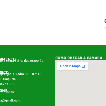
COMO CHEGAR À CÂMARA
DIMENTO
a a sexta-feira, das 08:00 às
REÇO
apongas. Quadra 30 – n.º 16.
 Uirapuru.
68473-000
FONE
2030-0007
L
pa@gmail.com