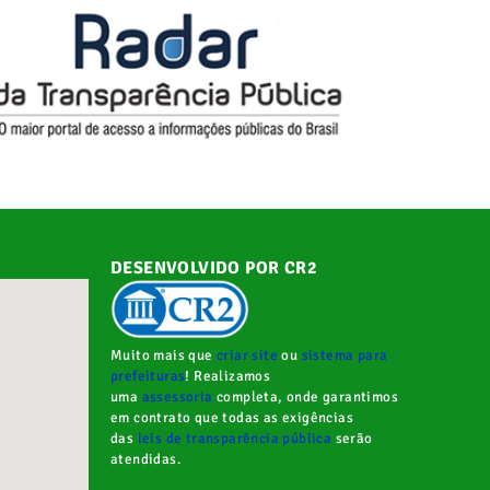
DESENVOLVIDO POR CR2
Muito mais que
criar site
ou
sistema para
prefeituras
! Realizamos
uma
assessoria
completa, onde garantimos
em contrato que todas as exigências
das
leis de transparência pública
serão
atendidas.