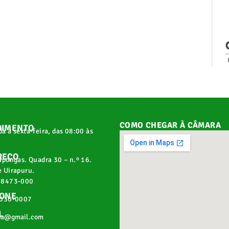
COMO CHEGAR À CÂMARA
DIMENTO
a a sexta-feira, das 08:00 às
REÇO
apongas. Quadra 30 – n.º 16.
 Uirapuru.
68473-000
FONE
2030-0007
L
pa@gmail.com