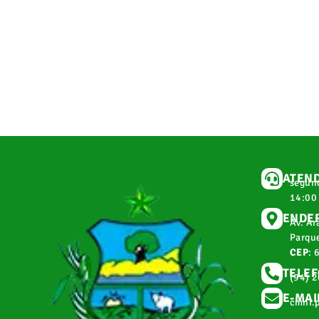
ATEN
segund
14:00
ENDE
Av. Ar
Parque
CEP
: 
TELE
(94) 
E-MAI
cmnr.