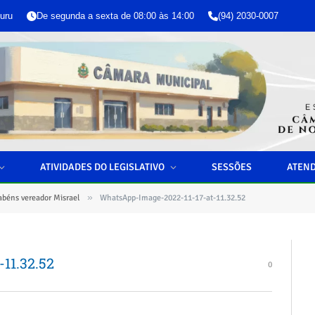
uru
De segunda a sexta de 08:00 às 14:00
(94) 2030-0007
ATIVIDADES DO LEGISLATIVO
SESSÕES
ATEN
»
abéns vereador Misrael
WhatsApp-Image-2022-11-17-at-11.32.52
11.32.52
0