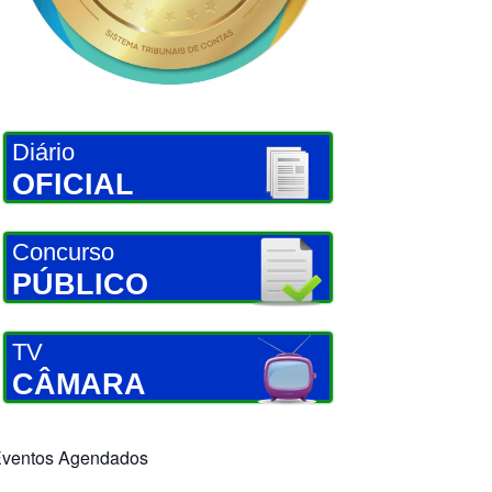
Diário
OFICIAL
Concurso
PÚBLICO
TV
CÂMARA
ventos Agendados