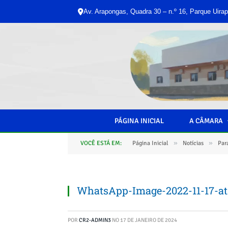
Av. Arapongas, Quadra 30 – n.º 16, Parque Uirap
PÁGINA INICIAL
A CÂMARA
»
»
VOCÊ ESTÁ EM:
Página Inicial
Notícias
Par
WhatsApp-Image-2022-11-17-at-
POR
CR2-ADMIN3
NO
17 DE JANEIRO DE 2024