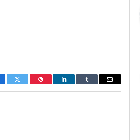
cebook
Twitter
Pinterest
O
Tumblr
E-
LinkedIn
mail