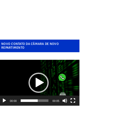
NOVO CONTATO DA CÂMARA DE NOVO
REPARTIMENTO
ocador
e
ídeo
00:00
00:05