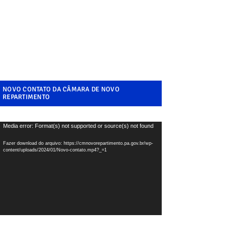
NOVO CONTATO DA CÂMARA DE NOVO
REPARTIMENTO
ocador
Media error: Format(s) not supported or source(s) not found
e
Fazer download do arquivo: https://cmnovorepartimento.pa.gov.br/wp-
ídeo
content/uploads/2024/01/Novo-contato.mp4?_=1