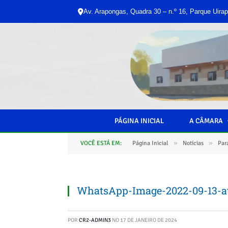
Av. Arapongas, Quadra 30 – n.º 16, Parque Uirap
PÁGINA INICIAL
A CÂMARA
»
»
VOCÊ ESTÁ EM:
Página Inicial
Notícias
Par
WhatsApp-Image-2022-09-13-at
POR
CR2-ADMIN3
NO
17 DE JANEIRO DE 2024