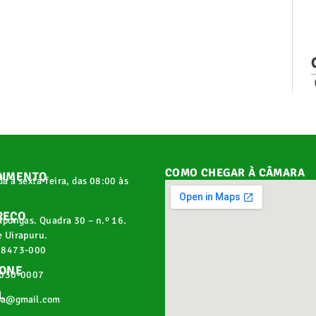
COMO CHEGAR À CÂMARA
DIMENTO
a a sexta-feira, das 08:00 às
REÇO
apongas. Quadra 30 – n.º 16.
 Uirapuru.
68473-000
FONE
2030-0007
L
pa@gmail.com