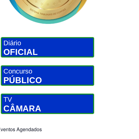
Diário
OFICIAL
Concurso
PÚBLICO
TV
CÂMARA
ventos Agendados