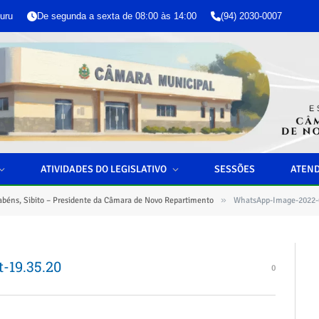
uru
De segunda a sexta de 08:00 às 14:00
(94) 2030-0007
ATIVIDADES DO LEGISLATIVO
SESSÕES
ATEN
»
abéns, Sibito – Presidente da Câmara de Novo Repartimento
WhatsApp-Image-2022-0
-19.35.20
0