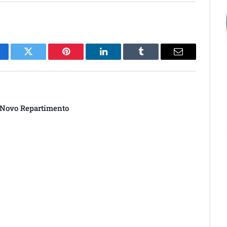
cebook
Twitter
Pinterest
O
Tumblr
E-
LinkedIn
mail
e Novo Repartimento