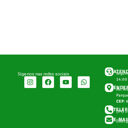
ATEN
segund
Siga-nos nas redes sociais
14:00
ENDE
Av. Ar
Parque
CEP
: 
TELE
(94) 
E-MAI
cmnr.