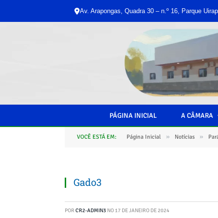
Av. Arapongas, Quadra 30 – n.º 16, Parque Uirap
PÁGINA INICIAL
A CÂMARA
»
»
VOCÊ ESTÁ EM:
Página Inicial
Notícias
Par
Gado3
POR
CR2-ADMIN3
NO
17 DE JANEIRO DE 2024