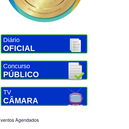
Diário
OFICIAL
Concurso
PÚBLICO
TV
CÂMARA
ventos Agendados