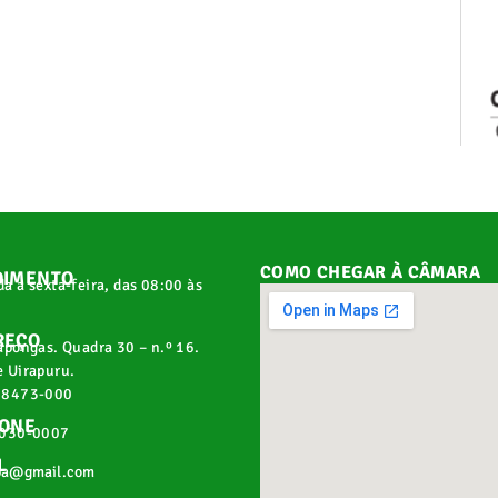
COMO CHEGAR À CÂMARA
DIMENTO
a a sexta-feira, das 08:00 às
REÇO
apongas. Quadra 30 – n.º 16.
 Uirapuru.
68473-000
FONE
2030-0007
L
pa@gmail.com