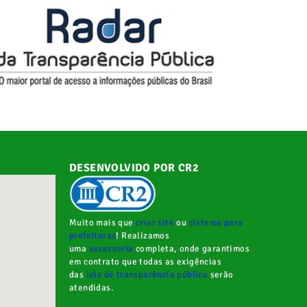
DESENVOLVIDO POR CR2
Muito mais que
criar site
ou
sistema para
prefeituras
! Realizamos
uma
assessoria
completa, onde garantimos
em contrato que todas as exigências
das
leis de transparência pública
serão
atendidas.