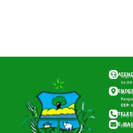
ATEN
segund
14:00
ENDE
Av. Ar
Parque
CEP
: 
TELE
(94) 
E-MAI
cmnr.