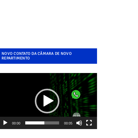
NOVO CONTATO DA CÂMARA DE NOVO
REPARTIMENTO
ocador
e
ídeo
00:00
00:05