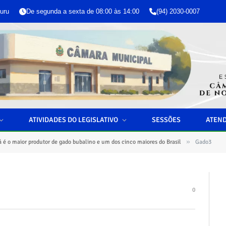
uru
De segunda a sexta de 08:00 às 14:00
(94) 2030-0007
ATIVIDADES DO LEGISLATIVO
SESSÕES
ATEN
»
á é o maior produtor de gado bubalino e um dos cinco maiores do Brasil
Gado3
0