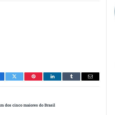
cebook
Twitter
Pinterest
O
Tumblr
E-
LinkedIn
mail
um dos cinco maiores do Brasil