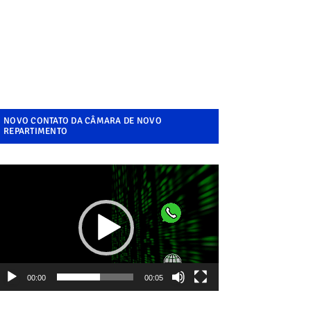
NOVO CONTATO DA CÂMARA DE NOVO
REPARTIMENTO
ocador
e
ídeo
00:00
00:05