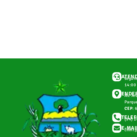
ATEN
segund
14:00
ENDE
Av. Ar
Parque
CEP
: 
TELE
(94) 
E-MAI
cmnr.