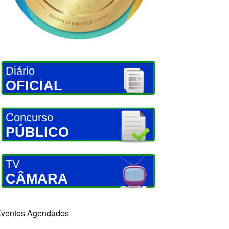
Diário
OFICIAL
Concurso
PÚBLICO
TV
CÂMARA
ventos Agendados