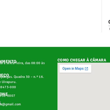
COMO CHEGAR À CÂMARA
DIMENTO
a a sexta-feira, das 08:00 às
REÇO
apongas. Quadra 30 – n.º 16.
 Uirapuru.
68473-000
FONE
2030-0007
L
pa@gmail.com