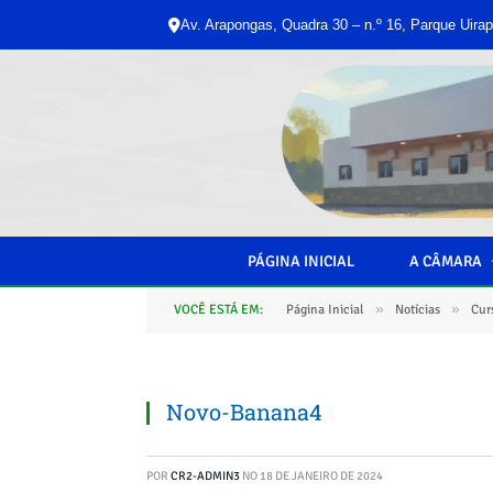
Av. Arapongas, Quadra 30 – n.º 16, Parque Uirap
PÁGINA INICIAL
A CÂMARA
»
»
VOCÊ ESTÁ EM:
Página Inicial
Notícias
Cur
Novo-Banana4
POR
CR2-ADMIN3
NO
18 DE JANEIRO DE 2024