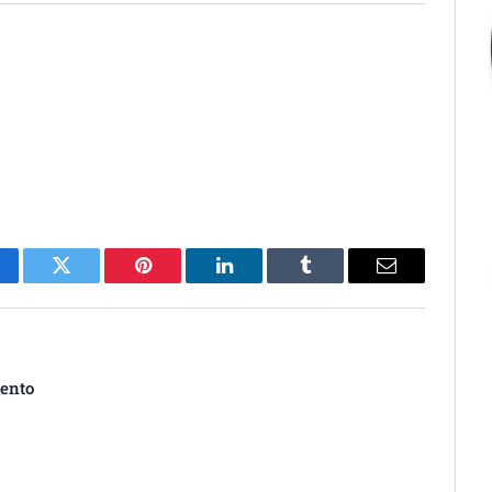
cebook
Twitter
Pinterest
O
Tumblr
E-
LinkedIn
mail
mento