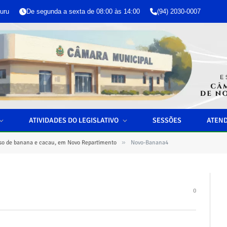
uru
De segunda a sexta de 08:00 às 14:00
(94) 2030-0007
ATIVIDADES DO LEGISLATIVO
SESSÕES
ATEN
»
so de banana e cacau, em Novo Repartimento
Novo-Banana4
0