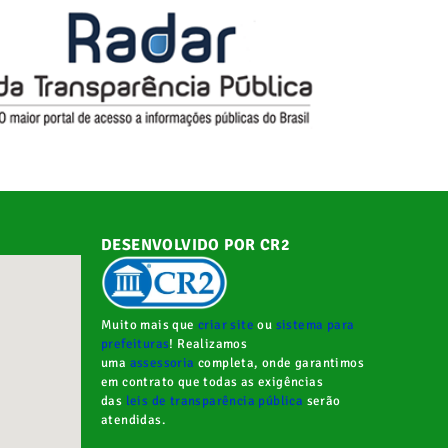
DESENVOLVIDO POR CR2
Muito mais que
criar site
ou
sistema para
prefeituras
! Realizamos
uma
assessoria
completa, onde garantimos
em contrato que todas as exigências
das
leis de transparência pública
serão
atendidas.