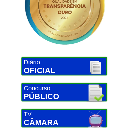
Diário
OFICIAL
Concurso
PÚBLICO
TV
CÂMARA