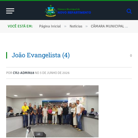
»
»
VOCÊ ESTÁ EM:
Página Inicial
Notícias
CÂMARA MUNICIPAL HOMENAGEIA PRODUTOR JOÃO EVANGELISTA LIMA E CELEBRA O CACAU DE NOVO REPARTIMENTO – PARÁ
João Evangelista (4)
0
POR
CR2-ADMIN18
NO
3 DE JUNHO DE 2026