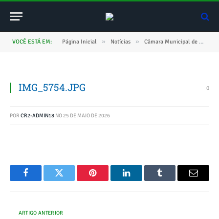
»
»
VOCÊ ESTÁ EM:
Página Inicial
Notícias
Câmara Municipal de Novo Repartimento Celebra Dia das Mães com Homenagem Emocionante no Plenário
IMG_5754.JPG
0
POR
CR2-ADMIN18
NO
25 DE MAIO DE 2026
Facebook
Twitter
Pinterest
O
Tumblr
E-
LinkedIn
mail
ARTIGO ANTERIOR