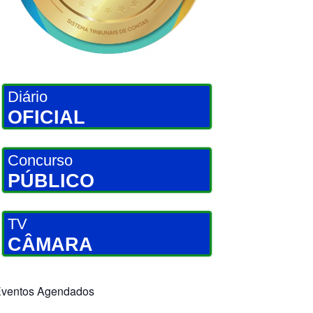
Diário
OFICIAL
Concurso
PÚBLICO
TV
CÂMARA
ventos Agendados