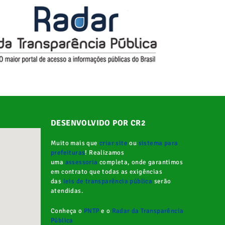
DESENVOLVIDO POR CR2
Muito mais que
criar site
ou
sistema para
prefeituras
! Realizamos
uma
assessoria
completa, onde garantimos
em contrato que todas as exigências
das
leis de transparência pública
serão
atendidas.
Conheça o
PNTP
e o
Radar da Transparência
Pública