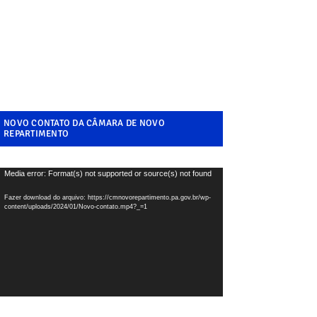
NOVO CONTATO DA CÂMARA DE NOVO
REPARTIMENTO
ocador
Media error: Format(s) not supported or source(s) not found
e
Fazer download do arquivo: https://cmnovorepartimento.pa.gov.br/wp-
ídeo
content/uploads/2024/01/Novo-contato.mp4?_=1