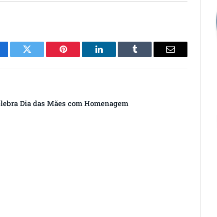
cebook
Twitter
Pinterest
O
Tumblr
E-
LinkedIn
mail
elebra Dia das Mães com Homenagem