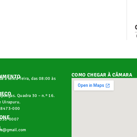
COMO CHEGAR À CÂMARA
DIMENTO
a a sexta-feira, das 08:00 às
REÇO
apongas. Quadra 30 – n.º 16.
 Uirapuru.
68473-000
FONE
2030-0007
L
pa@gmail.com