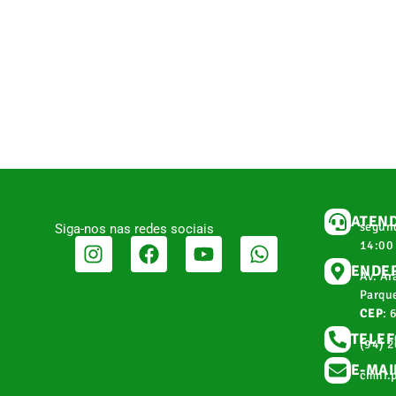
ATEN
segund
Siga-nos nas redes sociais
14:00
ENDE
Av. Ar
Parque
CEP
: 
TELE
(94) 
E-MAI
cmnr.