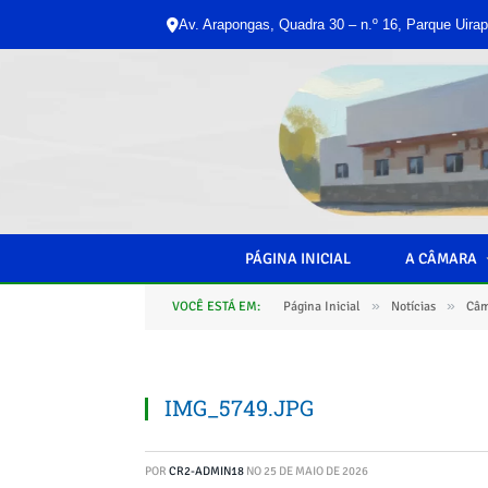
Av. Arapongas, Quadra 30 – n.º 16, Parque Uirap
PÁGINA INICIAL
A CÂMARA
»
»
VOCÊ ESTÁ EM:
Página Inicial
Notícias
Câm
IMG_5749.JPG
POR
CR2-ADMIN18
NO
25 DE MAIO DE 2026