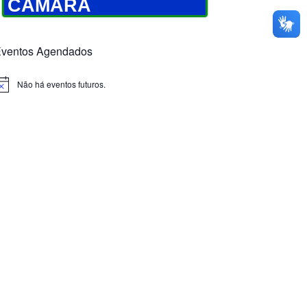
CÂMARA
ventos Agendados
Não há eventos futuros.
otice