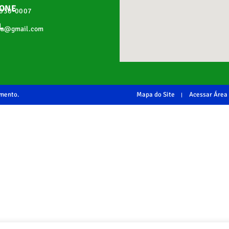
FONE
2030-0007
L
pa@gmail.com
imento.
Mapa do Site
Acessar Área