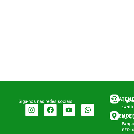
ATEN
segund
Siga-nos nas redes sociais
14:00
ENDE
Av. Ar
Parque
CEP
: 