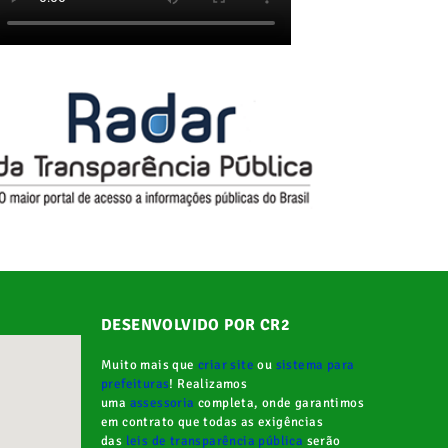
DESENVOLVIDO POR CR2
Muito mais que
criar site
ou
sistema para
prefeituras
! Realizamos
uma
assessoria
completa, onde garantimos
em contrato que todas as exigências
das
leis de transparência pública
serão