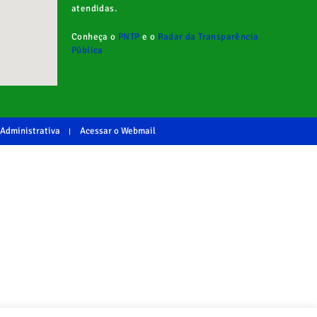
atendidas.
Conheça o
PNTP
e o
Radar da Transparência
Pública
 Administrativa
Acessar o Webmail