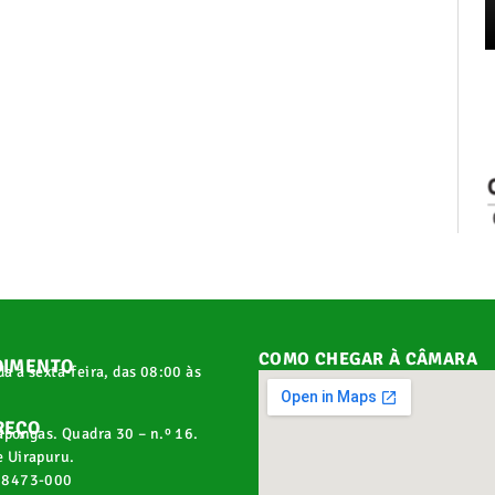
COMO CHEGAR À CÂMARA
DIMENTO
a a sexta-feira, das 08:00 às
REÇO
apongas. Quadra 30 – n.º 16.
 Uirapuru.
68473-000