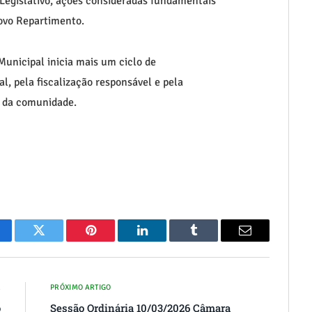
Legislativo, ações consideradas fundamentais
Novo Repartimento.
unicipal inicia mais um ciclo de
l, pela fiscalização responsável e pela
s da comunidade.
cebook
Twitter
Pinterest
O
Tumblr
E-
LinkedIn
mail
R
PRÓXIMO ARTIGO
o
Sessão Ordinária 10/03/2026 Câmara