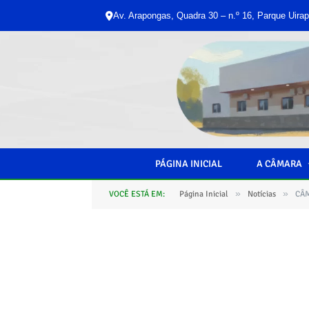
Av. Arapongas, Quadra 30 – n.º 16, Parque Uirap
PÁGINA INICIAL
A CÂMARA
»
»
VOCÊ ESTÁ EM:
Página Inicial
Notícias
CÂM