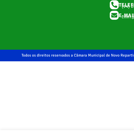
TELE
(94) 
E-MAI
cmnr.
Todos os direitos reservados a Câmara Municipal de Novo Repart