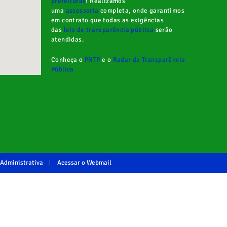
prefeituras
! Realizamos
uma
assessoria
completa, onde garantimos
em contrato que todas as exigências
das
leis de transparência pública
serão
atendidas.
Conheça o
PNTP
e o
Radar da Transparência
Pública
 Administrativa
Acessar o Webmail