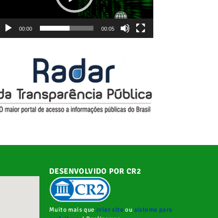
00:00
00:05
DESENVOLVIDO POR CR2
Muito mais que
criar site
ou
sistema para