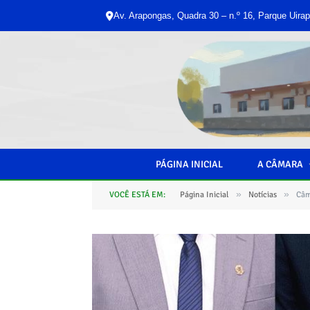
Av. Arapongas, Quadra 30 – n.º 16, Parque Uirap
PÁGINA INICIAL
A CÂMARA
»
»
VOCÊ ESTÁ EM:
Página Inicial
Notícias
Câm