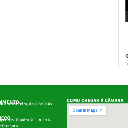
COMO CHEGAR À CÂMARA
DIMENTO
a a sexta-feira, das 08:00 às
REÇO
apongas. Quadra 30 – n.º 16.
 Uirapuru.