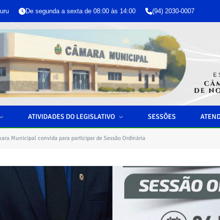
uru
De segunda a sexta de 08:00 às 14:00
(94) 2030-0007
ATIVIDADES DO LEGISLATIVO
SESSÕES
ATEN
ara Municipal convida para participar de Sessão Ordinária