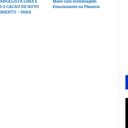
ANGELISTA LIMA E
Mães com Homenagem
A O CACAU DE NOVO
Emocionante no Plenário
IMENTO – PARÁ
T
d
v