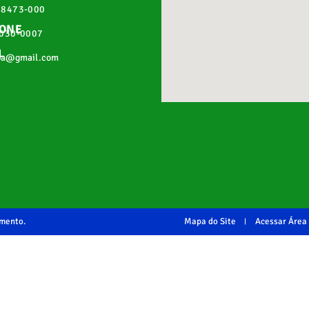
68473-000
FONE
2030-0007
L
pa@gmail.com
imento.
Mapa do Site
Acessar Área