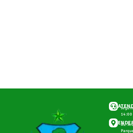
ATEN
segund
14:00
ENDE
Av. Ar
Parque