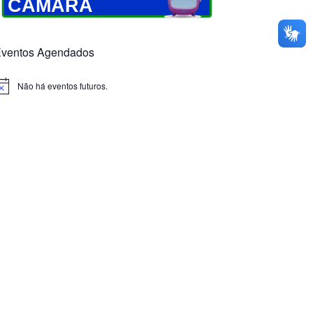
CÂMARA
ventos Agendados
Não há eventos futuros.
otice