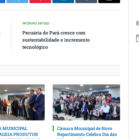
cebook
Twitter
Pinterest
O
Tumblr
E-
LinkedIn
mail
E
R
PRÓXIMO ARTIGO
2
Pecuária do Pará cresce com
sustentabilidade e incremento
N
tecnológico
 MUNICIPAL
Câmara Municipal de Novo
GEIA PRODUTOR
Repartimento Celebra Dia das