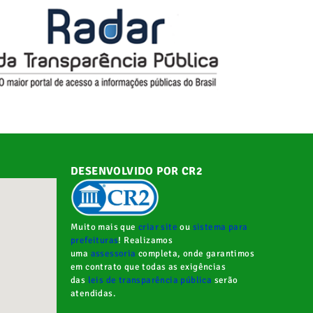
DESENVOLVIDO POR CR2
Muito mais que
criar site
ou
sistema para
prefeituras
! Realizamos
uma
assessoria
completa, onde garantimos
em contrato que todas as exigências
das
leis de transparência pública
serão
atendidas.