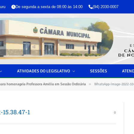
uru
De segunda a sexta de 08:00 às 14:00
(94) 2030-0007
ATIVIDADES DO LEGISLATIVO
SESSÕES
ATEN
»
ara homenageia Professora Amélia em Sessão Ordinária
WhatsApp-Image-2022-10-
15.38.47-1
0