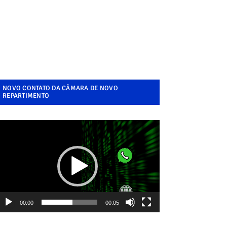
NOVO CONTATO DA CÂMARA DE NOVO
REPARTIMENTO
ocador
e
ídeo
00:00
00:05