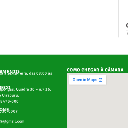
COMO CHEGAR À CÂMARA
DIMENTO
a a sexta-feira, das 08:00 às
REÇO
apongas. Quadra 30 – n.º 16.
 Uirapuru.
68473-000
FONE
2030-0007
L
pa@gmail.com