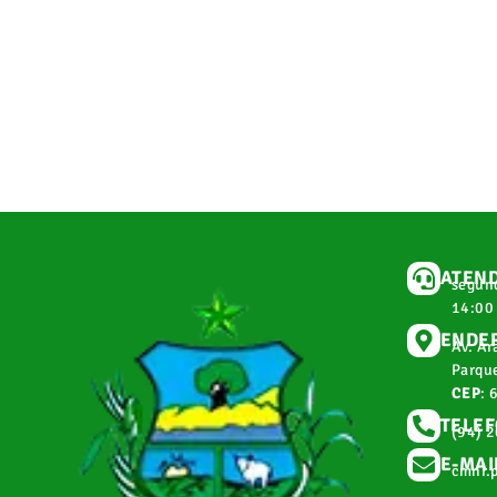
ATEN
segund
14:00
ENDE
Av. Ar
Parque
CEP
: 
TELE
(94) 
E-MAI
cmnr.