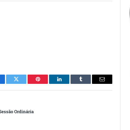
cebook
Twitter
Pinterest
O
Tumblr
E-
LinkedIn
mail
essão Ordinária