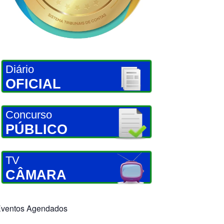
Diário
OFICIAL
Concurso
PÚBLICO
TV
CÂMARA
ventos Agendados