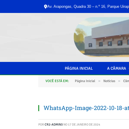
Av. Arapongas, Quadra 30 – n.º 16, Parque Uirap
PÁGINA INICIAL
A CÂMARA
»
»
VOCÊ ESTÁ EM:
Página Inicial
Notícias
Câm
WhatsApp-Image-2022-10-18-at-
POR
CR2-ADMIN3
NO
17 DE JANEIRO DE 2024