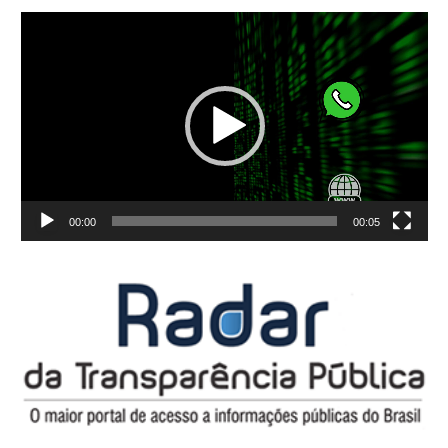
Tocador
de
vídeo
00:00
00:05