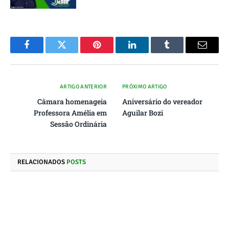
Facebook
Twitter
Pinterest
O
Tumblr
E-
LinkedIn
mail
ARTIGO ANTERIOR
PRÓXIMO ARTIGO
Câmara homenageia
Aniversário do vereador
Professora Amélia em
Aguilar Bozi
Sessão Ordinária
RELACIONADOS
POSTS