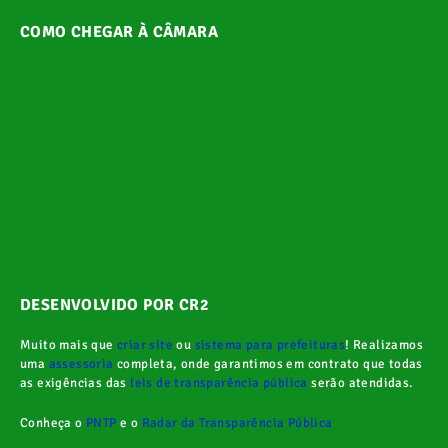
COMO CHEGAR À CÂMARA
DESENVOLVIDO POR CR2
Muito mais que
criar site
ou
sistema para prefeituras
! Realizamos
uma
assessoria
completa, onde garantimos em contrato que todas
as exigências das
leis de transparência pública
serão atendidas.
Conheça o
PNTP
e o
Radar da Transparência Pública