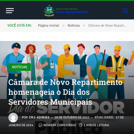
»
»
VOCÊ ESTÁ EM:
Página Inicial
Notícias
Câmara de Novo Repartimento homenageia o Dia dos Servidores Municipais
NOTÍCIAS
Câmara de Novo Repartimento
homenageia o Dia dos
Servidores Municipais
POR
CR2-ADMIN3
28 DE OUTUBRO DE 2022
ATUALIZADO:
17 DE
JANEIRO DE 2024
NENHUM COMENTÁRIO
1 MIN DE LEITURA