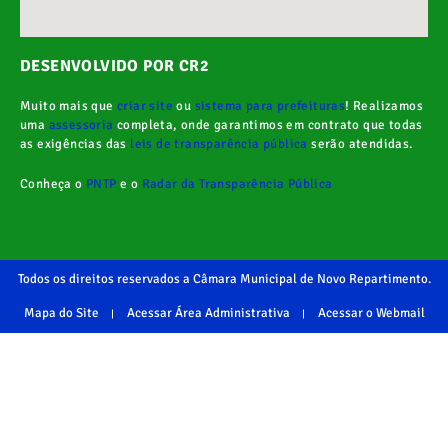
DESENVOLVIDO POR CR2
Muito mais que
criar site
ou
sistema para prefeituras
! Realizamos
uma
assessoria
completa, onde garantimos em contrato que todas
as exigências das
leis de transparência pública
serão atendidas.
Conheça o
PNTP
e o
Radar da Transparência Pública
Todos os direitos reservados a Câmara Municipal de Novo Repartimento.
Mapa do Site
Acessar Área Administrativa
Acessar o Webmail