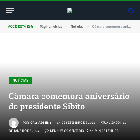
»
»
VOCÊ ESTÁ EM:
Página Inicial
Notícias
Câmara comemora aniversário do presidente Sibito
NOTÍCIAS
Câmara comemora aniversário
do presidente Sibito
POR
CR2-ADMIN3
14 DE SETEMBRO DE 2022
ATUALIZADO:
17
DE JANEIRO DE 2024
NENHUM COMENTÁRIO
1 MIN DE LEITURA