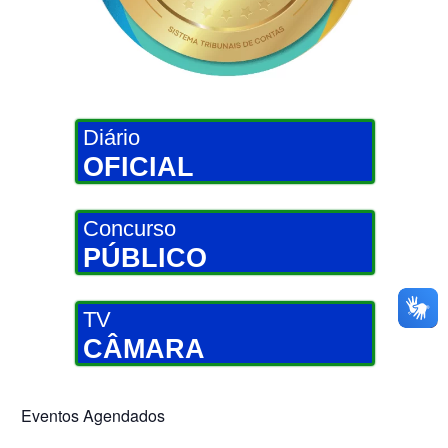
Diário
OFICIAL
Concurso
PÚBLICO
TV
CÂMARA
Eventos Agendados