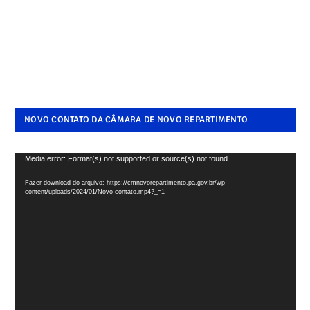
NOVO CONTATO DA CÂMARA DE NOVO REPARTIMENTO
Tocador
Media error: Format(s) not supported or source(s) not found
de
Fazer download do arquivo: https://cmnovorepartimento.pa.gov.br/wp-
vídeo
content/uploads/2024/01/Novo-contato.mp4?_=1