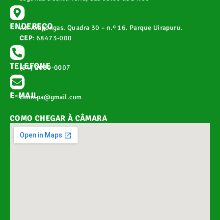
ENDEREÇO
Av. Arapongas. Quadra 30 – n.º 16. Parque Uirapuru.
CEP
: 68473-000
TELEFONE
(94) 2030-0007
E-MAIL
cmnr.pa@gmail.com
COMO CHEGAR À CÂMARA