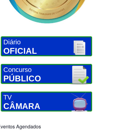
Diário
OFICIAL
Concurso
PÚBLICO
TV
CÂMARA
ventos Agendados