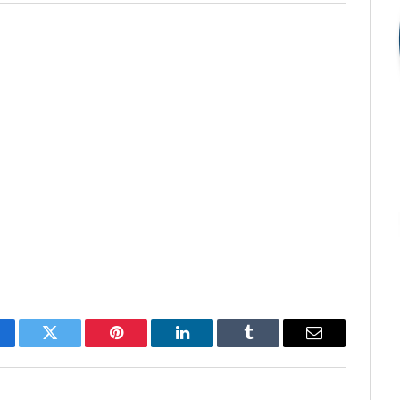
cebook
Twitter
Pinterest
O
Tumblr
E-
LinkedIn
mail