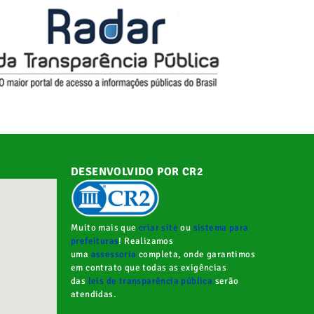
DESENVOLVIDO POR CR2
Muito mais que
criar site
ou
sistema para
prefeituras
! Realizamos
uma
assessoria
completa, onde garantimos
em contrato que todas as exigências
das
leis de transparência pública
serão
atendidas.