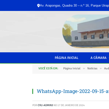
Av. Arapongas, Quadra 30 – n.º 16, Parque Uirap
PÁGINA INICIAL
A CÂMARA
»
»
VOCÊ ESTÁ EM:
Página Inicial
Notícias
Aud
WhatsApp-Image-2022-09-15-at
POR
CR2-ADMIN3
NO
17 DE JANEIRO DE 2024