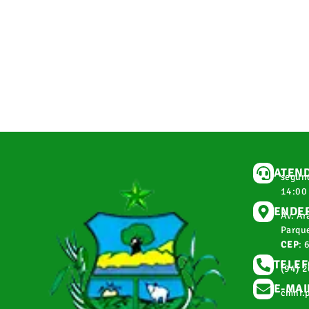
ATEN
segund
14:00
ENDE
Av. Ar
Parque
CEP
: 
TELE
(94) 
E-MAI
cmnr.