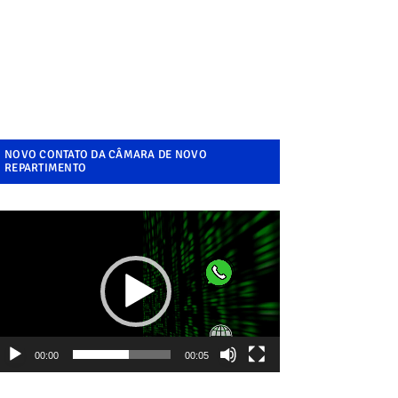
NOVO CONTATO DA CÂMARA DE NOVO
REPARTIMENTO
ocador
e
ídeo
00:00
00:05