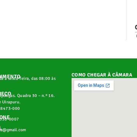
COMO CHEGAR À CÂMARA
DIMENTO
a a sexta-feira, das 08:00 às
REÇO
apongas. Quadra 30 – n.º 16.
 Uirapuru.
68473-000
FONE
2030-0007
L
pa@gmail.com