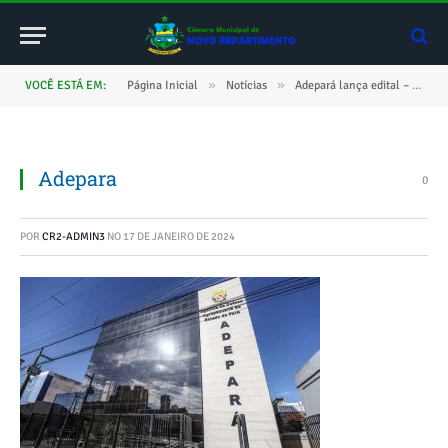
»
»
VOCÊ ESTÁ EM:
Página Inicial
Notícias
Adepará lança edital – Processo Seletivo – vagas para superior, médio e fundamental
Adepara
0
POR
CR2-ADMIN3
NO
17 DE JANEIRO DE 2024