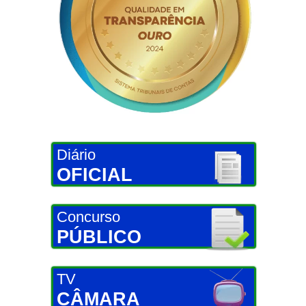
Diário
OFICIAL
Concurso
PÚBLICO
TV
CÂMARA