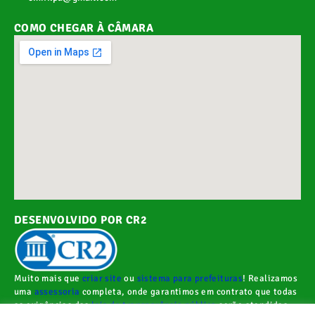
COMO CHEGAR À CÂMARA
DESENVOLVIDO POR CR2
Muito mais que
criar site
ou
sistema para prefeituras
! Realizamos
uma
assessoria
completa, onde garantimos em contrato que todas
as exigências das
leis de transparência pública
serão atendidas.