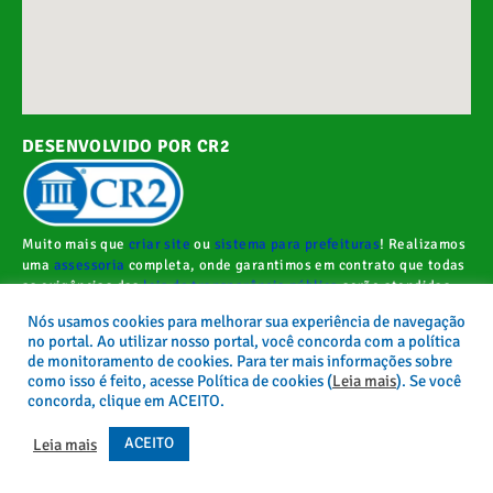
DESENVOLVIDO POR CR2
Muito mais que
criar site
ou
sistema para prefeituras
! Realizamos
uma
assessoria
completa, onde garantimos em contrato que todas
as exigências das
leis de transparência pública
serão atendidas.
Nós usamos cookies para melhorar sua experiência de navegação
Conheça o
PNTP
e o
Radar da Transparência Pública
no portal. Ao utilizar nosso portal, você concorda com a política
de monitoramento de cookies. Para ter mais informações sobre
como isso é feito, acesse Política de cookies (
Leia mais
). Se você
concorda, clique em ACEITO.
Todos os direitos reservados a Câmara Municipal de Novo Repartimento.
ACEITO
Leia mais
Mapa do Site
Acessar Área Administrativa
Acessar o Webmail