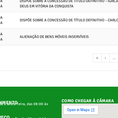
DA
DISPÕE SOBRE A CONCESSÃO DE TÍTULO DEFINITIVO – IGRE
IA
DEUS EM VITÓRIA DA CONQUISTA
DA
DISPÕE SOBRE A CONCESSÃO DE TÍTULO DEFINITIVO – CARL
IA
DA
ALIENAÇÃO DE BENS MÓVEIS INSERVÍVEIS
IA
«
‹
...
COMO CHEGAR À CÂMARA
DIMENTO
a a sexta-feira, das 08:00 às
REÇO