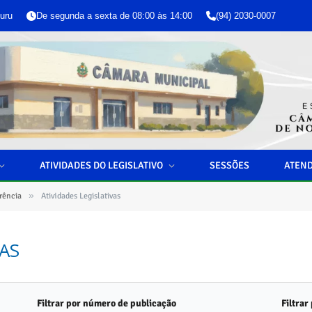
uru
De segunda a sexta de 08:00 às 14:00
(94) 2030-0007
ATIVIDADES DO LEGISLATIVO
SESSÕES
ATEN
»
rência
Atividades Legislativas
AS
Filtrar por número de publicação
Filtrar