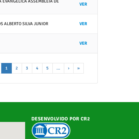
JA EVANGÉLICA ASSEMBLÉIA DE
VER
OS ALBERTO SILVA JUNIOR
VER
VER
1
2
3
4
5
...
›
»
DESENVOLVIDO POR CR2