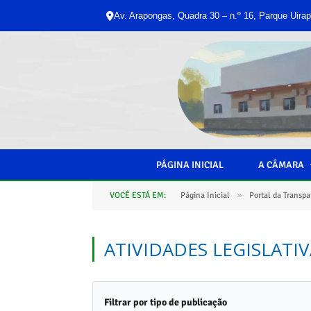
Av. Arapongas, Quadra 30 – n.º 16, Parque Uirap
PÁGINA INICIAL
A CÂMARA
»
VOCÊ ESTÁ EM:
Página Inicial
Portal da Transpa
ATIVIDADES LEGISLATIV
Filtrar por tipo de publicação