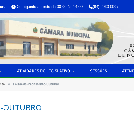
uru
De segunda a sexta de 08:00 às 14:00
(94) 2030-0007
ATIVIDADES DO LEGISLATIVO
SESSÕES
ATEN
»
nto
Folha-de-Pagamento-Outubro
O-OUTUBRO