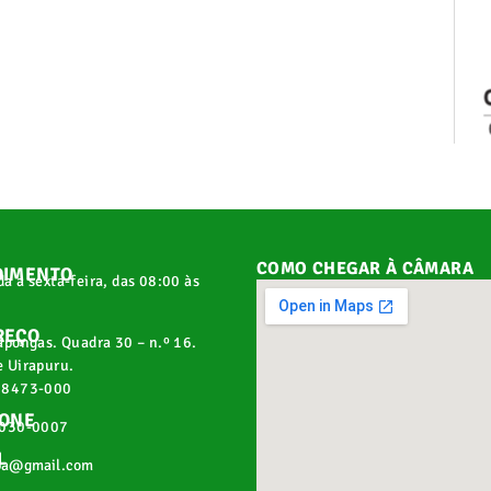
COMO CHEGAR À CÂMARA
DIMENTO
a a sexta-feira, das 08:00 às
REÇO
apongas. Quadra 30 – n.º 16.
 Uirapuru.
68473-000
FONE
2030-0007
L
pa@gmail.com