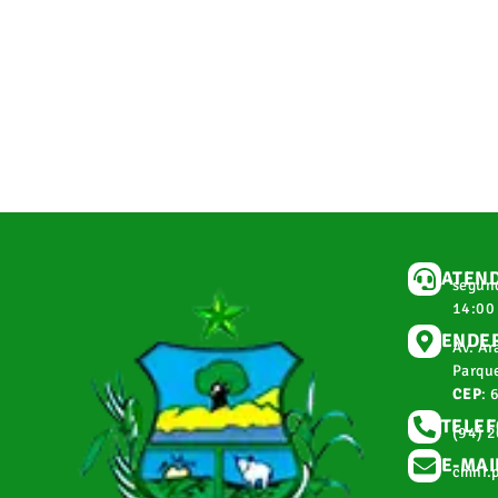
ATEN
segund
14:00
ENDE
Av. Ar
Parque
CEP
: 
TELE
(94) 
E-MAI
cmnr.