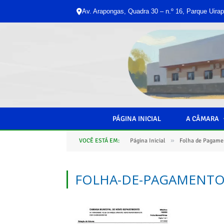
Av. Arapongas, Quadra 30 – n.º 16, Parque Uirap
PÁGINA INICIAL
A CÂMARA
»
VOCÊ ESTÁ EM:
Página Inicial
Folha de Pagame
FOLHA-DE-PAGAMENT