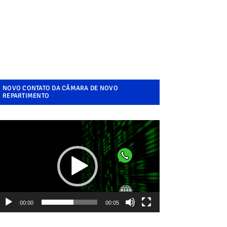
NOVO CONTATO DA CÂMARA DE NOVO
REPARTIMENTO
ocador
e
ídeo
00:00
00:05