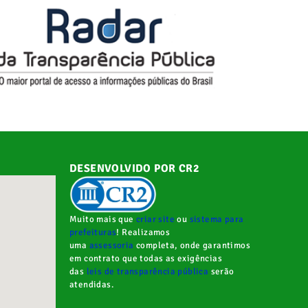
DESENVOLVIDO POR CR2
Muito mais que
criar site
ou
sistema para
prefeituras
! Realizamos
uma
assessoria
completa, onde garantimos
em contrato que todas as exigências
das
leis de transparência pública
serão
atendidas.