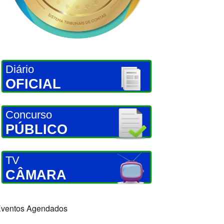
Diário
OFICIAL
Concurso
PÚBLICO
TV
CÂMARA
ventos Agendados