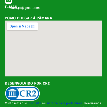
E-MAIL
cmnr.pa@gmail.com
COMO CHEGAR À CÂMARA
DESENVOLVIDO POR CR2
Muito mais que
criar site
ou
sistema para prefeituras
! Realizamos