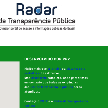
DESENVOLVIDO POR CR2
Muito mais que
criar site
ou
sistema para
prefeituras
! Realizamos
uma
assessoria
completa, onde garantimos
em contrato que todas as exigências
das
leis de transparência pública
serão
atendidas.
Conheça o
PNTP
e o
Radar da Transparência
Pública