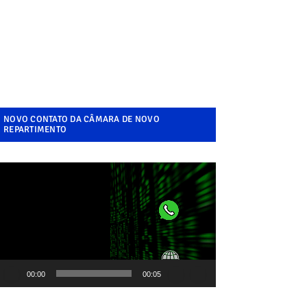
NOVO CONTATO DA CÂMARA DE NOVO
REPARTIMENTO
ocador
e
ídeo
00:00
00:05