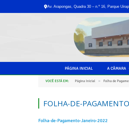
Av. Arapongas, Quadra 30 – n.º 16, Parque Uirap
PÁGINA INICIAL
A CÂMARA
»
VOCÊ ESTÁ EM:
Página Inicial
Folha de Pagame
FOLHA-DE-PAGAMENTO-
Folha-de-Pagamento-Janeiro-2022