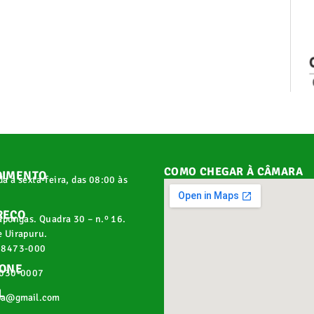
COMO CHEGAR À CÂMARA
DIMENTO
a a sexta-feira, das 08:00 às
REÇO
apongas. Quadra 30 – n.º 16.
 Uirapuru.
68473-000
FONE
2030-0007
L
pa@gmail.com