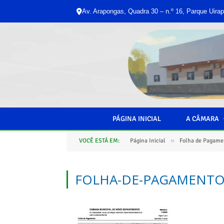
Av. Arapongas, Quadra 30 – n.º 16, Parque Uirap
PÁGINA INICIAL
A CÂMARA
»
VOCÊ ESTÁ EM:
Página Inicial
Folha de Pagame
FOLHA-DE-PAGAMENTO