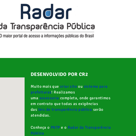
DESENVOLVIDO POR CR2
Muito mais que
criar site
ou
sistema para
prefeituras
! Realizamos
uma
assessoria
completa, onde garantimos
em contrato que todas as exigências
das
leis de transparência pública
serão
atendidas.
Conheça o
PNTP
e o
Radar da Transparência
Pública