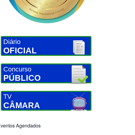
Diário
OFICIAL
Concurso
PÚBLICO
TV
CÂMARA
ventos Agendados