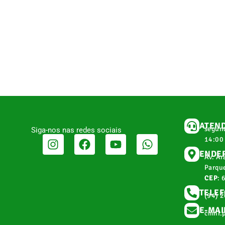
ATEN
segund
Siga-nos nas redes sociais
14:00
ENDE
Av. Ar
Parque
CEP
: 
TELE
(94) 
E-MAI
cmnr.