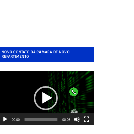
NOVO CONTATO DA CÂMARA DE NOVO
REPARTIMENTO
ocador
e
ídeo
00:00
00:05