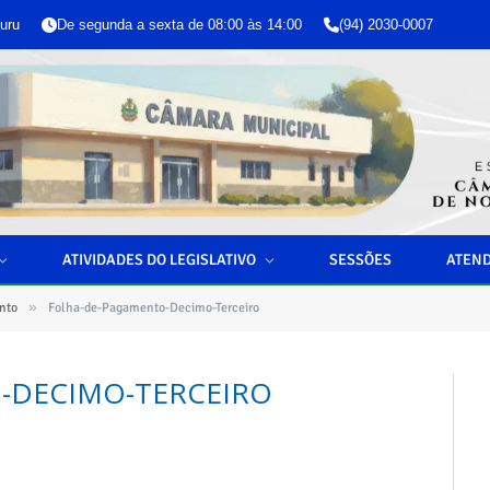
uru
De segunda a sexta de 08:00 às 14:00
(94) 2030-0007
ATIVIDADES DO LEGISLATIVO
SESSÕES
ATEN
»
nto
Folha-de-Pagamento-Decimo-Terceiro
-DECIMO-TERCEIRO