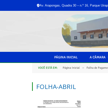
Av. Arapongas, Quadra 30 – n.º 16, Parque Uirap
PÁGINA INICIAL
A CÂMARA
»
VOCÊ ESTÁ EM:
Página Inicial
Folha de Pagame
FOLHA-ABRIL