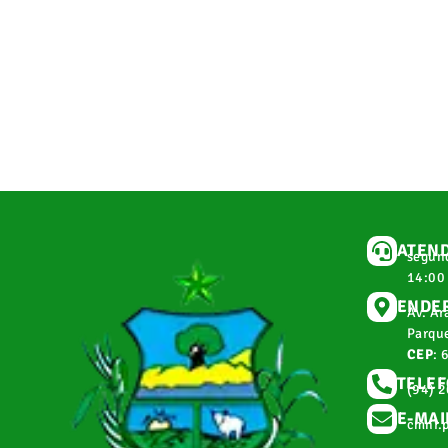
ATEN
segund
14:00
ENDE
Av. Ar
Parque
CEP
: 
TELE
(94) 
E-MAI
cmnr.