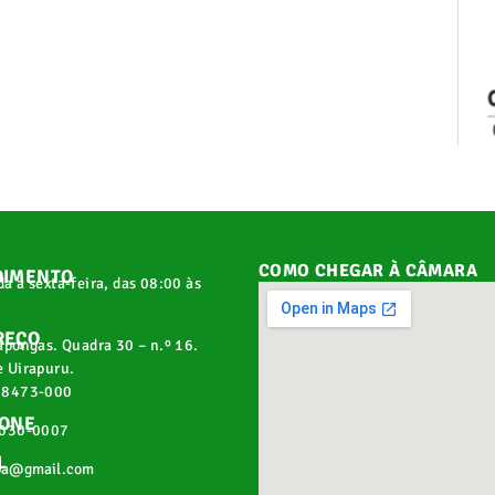
COMO CHEGAR À CÂMARA
DIMENTO
a a sexta-feira, das 08:00 às
REÇO
apongas. Quadra 30 – n.º 16.
 Uirapuru.
68473-000
FONE
2030-0007
L
pa@gmail.com