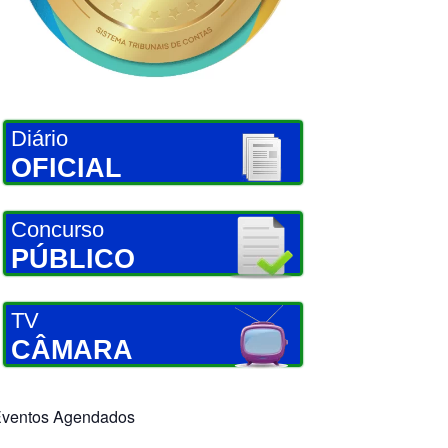
Diário
OFICIAL
Concurso
PÚBLICO
TV
CÂMARA
ventos Agendados