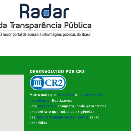
DESENVOLVIDO POR CR2
Muito mais que
criar site
ou
sistema para
prefeituras
! Realizamos
uma
assessoria
completa, onde garantimos
em contrato que todas as exigências
das
leis de transparência pública
serão
atendidas.