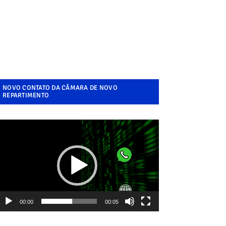
NOVO CONTATO DA CÂMARA DE NOVO
REPARTIMENTO
ocador
e
ídeo
00:00
00:05