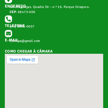
ENDEREÇO
Av. Arapongas. Quadra 30 – n.º 16. Parque Uirapuru.
CEP
: 68473-000
TELEFONE
(94) 2030-0007
E-MAIL
cmnr.pa@gmail.com
COMO CHEGAR À CÂMARA