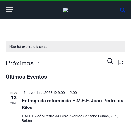
Não há eventos futuros.
Pesquisa
Nav
PROCURA
Próximos
LISTA
EVENTOS
do
e
Selecione
visu
Últimos Eventos
a
navegaçã
Even
data.
de
13 novembro, 2023 @ 9:00
-
12:00
NOV
13
visuais
Entrega da reforma da E.M.E.F. João Pedro da
2023
de
Silva
Eventos
E.M.E.F. João Pedro da Silva
Avenida Senador Lemos, 791,
Belém